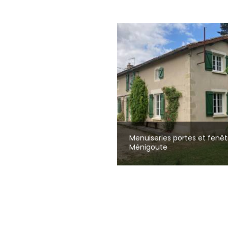
Menuiseries portes et fenêt
Ménigoute