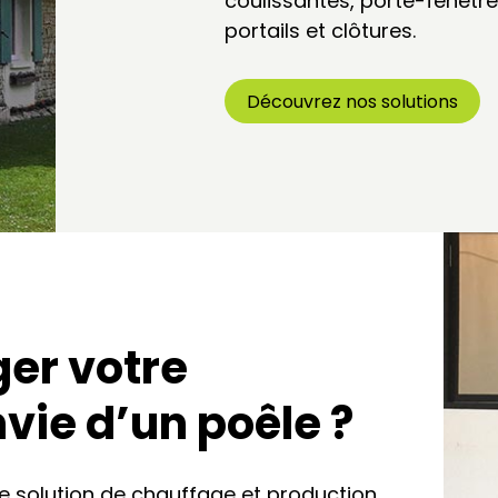
coulissantes, porte-fenêtres
portails et clôtures.
Découvrez nos solutions
er votre
vie d’un poêle ?
e solution de chauffage et production