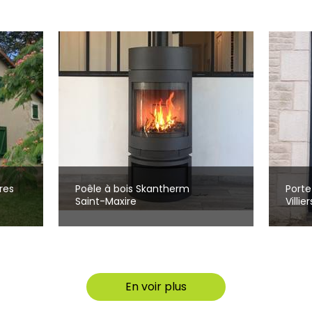
res
Poêle à bois Skantherm
Porte
Saint-Maxire
Villie
En voir plus