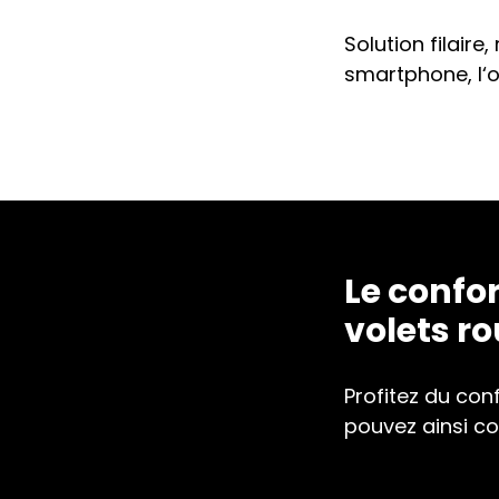
Solution filair
smartphone, l‘o
Le confo
volets ro
Profitez du con
pouvez ainsi co