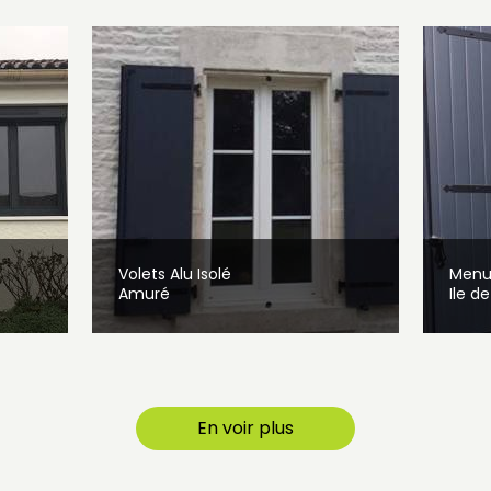
Volets Alu Isolé
Menui
Amuré
Ile d
En voir plus