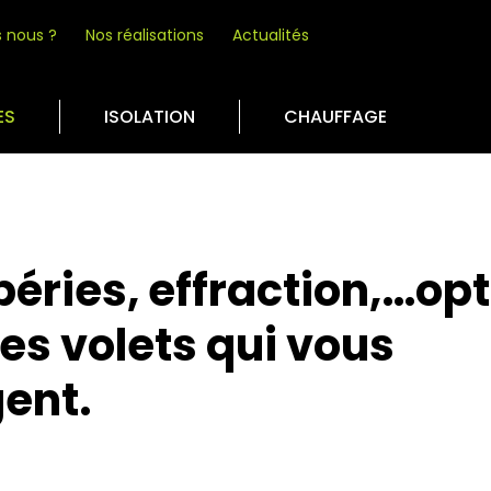
 nous ?
Nos réalisations
Actualités
ES
ISOLATION
CHAUFFAGE
éries, effraction,…op
es volets qui vous
ent.