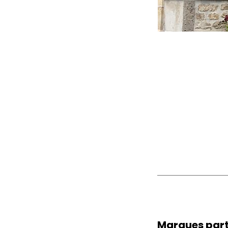
Marques
part