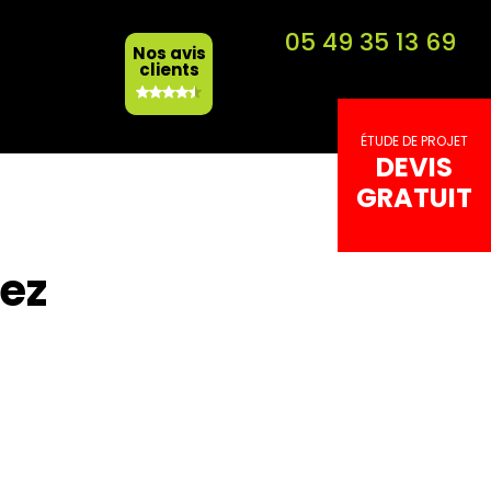
05 49 35 13 69
Nos avis
clients
ÉTUDE DE
PROJET
DEVIS
GRATUIT
tez