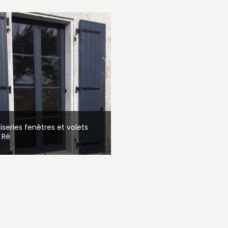
series fenêtres et volets
e Ré