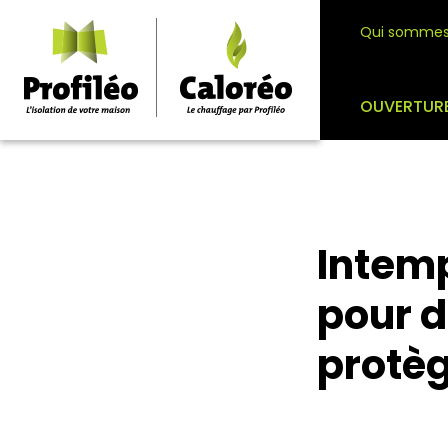
Qui sommes
OUVERTUR
Intemp
pour d
protèg